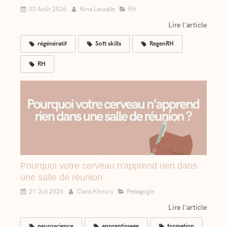
03 Août 2026
Nina Lassalle
RH
Lire l'article
régénératif
Soft skills
RegenRH
RH
Pourquoi votre cerveau n'apprend rien dans
une salle de réunion
21 Juil 2026
Clara Khoury
Pédagogie
Lire l'article
neuroscience
apprentissage
formation