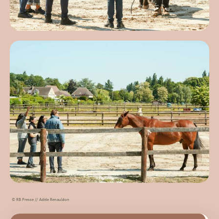
© RB Presse // Adèle Renauldon