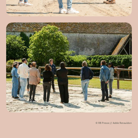
© RB Presse // Adèle Renauldon