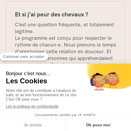
Et si j’ai peur des chevaux ?
C’est une question fréquente, et totalement
légitime.
Le programme est conçu pour respecter le
rythme de chacun·e. Nous prenons le temps
d’apprivoiser cette relation en douceur. Et
souvent, les personnes qui appréhendaient
ressortent transformées par ce lien si
particulier.
Que faut-il prévoir ?
Des vêtements confortables pour bouger,
être en extérieur, et à l’aise en nature. Tout
MENU
le reste (repas, collation, matériel) est pris